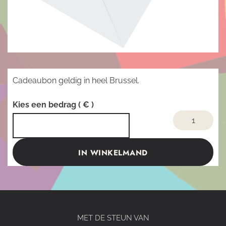
Cadeaubon geldig in heel Brussel.
Kies een bedrag
( € )
Geef
uw
cadeaubonn
in
Zinnes
IN WINKELMAND
aantal
MET DE STEUN VAN