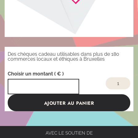
Des chèques cadeau utilisables dans plus de 180
commerces locaux et éthiques à Bruxelles
Choisir un montant
( € )
quantité
de
Offrez
vos
chèques-
AJOUTER AU PANIER
cadeaux
en
Zinnes
AVEC LE SOUTIEN DE